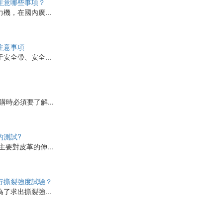
注意哪些事項？
機，在國內廣...
注意事項
安全帶、安全...
時必須要了解...
的測試?
要對皮革的伸...
行撕裂強度試驗？
了求出撕裂強...