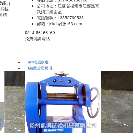
發能力
公司地址：江蘇省揚州市江都區真
萬能拉
武鎮工業園區
高精
電話號碼：13852799533
郵箱：jskdsyj@163.com
0514-86166160
免費咨詢電話
材料試驗機
橡膠試樣模具