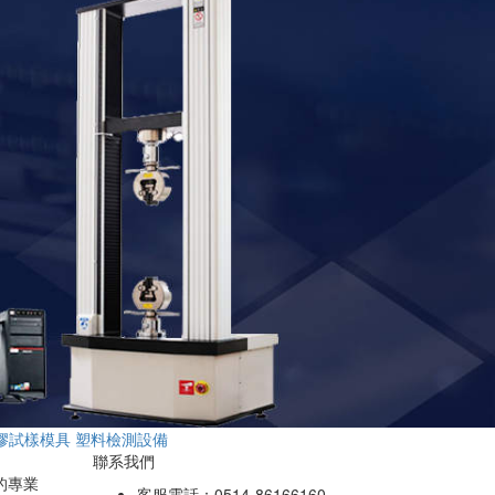
膠試樣模具
塑料檢測設備
聯系我們
的專業
客服電話：0514-86166160