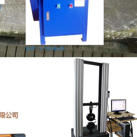
機
橡膠止水帶檢測設備